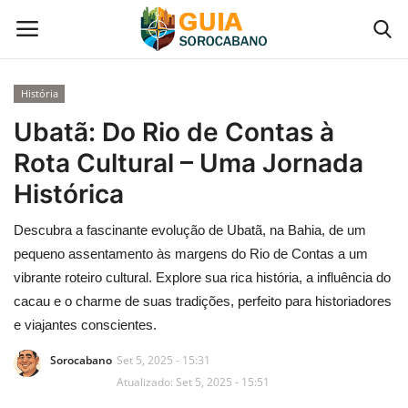
História
Início
Ubatã: Do Rio de Contas à
Rota Cultural – Uma Jornada
Contato
Histórica
Gastronomia em Sorocaba
Descubra a fascinante evolução de Ubatã, na Bahia, de um
pequeno assentamento às margens do Rio de Contas a um
Galeria de Fotos
vibrante roteiro cultural. Explore sua rica história, a influência do
cacau e o charme de suas tradições, perfeito para historiadores
Categoria
e viajantes conscientes.
Sorocabano
Set 5, 2025 - 15:31
Atualizado: Set 5, 2025 - 15:51