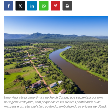
Uma vista aérea panorâmica do Rio de Contas, que serpenteia por uma
paisagem verdejante, com pequenas casas rústicas pontilhando suas
margens e um céu azul claro ao fundo, simbolizando as origens de Ubatã.