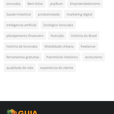
sorocaba
Bem-Estar
psyllium
Empreendedorismo
Saúde Intestinal
produtividade
marketing digital
inteligencia artificial
Zoológico Sorocaba
planejamento financeiro
Nutrição
História do Brasil
história de Sorocaba
Mobilidade Urbana
freelancer
ferramentas gratuitas
Patrimônio Histórico
ecoturismo
qualidade de vida
experiencia do cliente