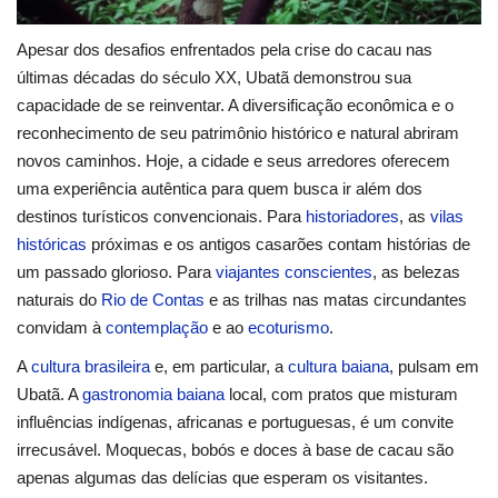
Apesar dos desafios enfrentados pela crise do cacau nas
últimas décadas do século XX, Ubatã demonstrou sua
capacidade de se reinventar. A diversificação econômica e o
reconhecimento de seu patrimônio histórico e natural abriram
novos caminhos. Hoje, a cidade e seus arredores oferecem
uma experiência autêntica para quem busca ir além dos
destinos turísticos convencionais. Para
historiadores
, as
vilas
históricas
próximas e os antigos casarões contam histórias de
um passado glorioso. Para
viajantes conscientes
, as belezas
naturais do
Rio de Contas
e as trilhas nas matas circundantes
convidam à
contemplação
e ao
ecoturismo
.
A
cultura brasileira
e, em particular, a
cultura baiana
, pulsam em
Ubatã. A
gastronomia baiana
local, com pratos que misturam
influências indígenas, africanas e portuguesas, é um convite
irrecusável. Moquecas, bobós e doces à base de cacau são
apenas algumas das delícias que esperam os visitantes.