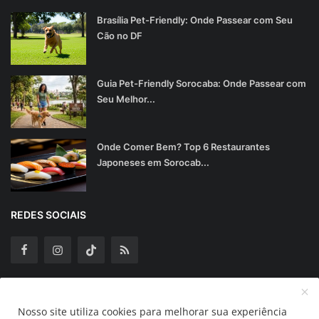
Brasília Pet-Friendly: Onde Passear com Seu
Cão no DF
Guia Pet-Friendly Sorocaba: Onde Passear com
Seu Melhor...
Onde Comer Bem? Top 6 Restaurantes
Japoneses em Sorocab...
REDES SOCIAIS
Assine Nossa Newsletter
Nosso site utiliza cookies para melhorar sua experiência