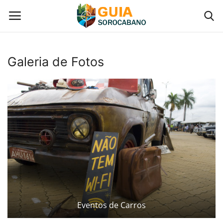
Galeria de Fotos
Início
Contato
Gastronomia em Sorocaba
Galeria de Fotos
Categoria
Eventos de Carros