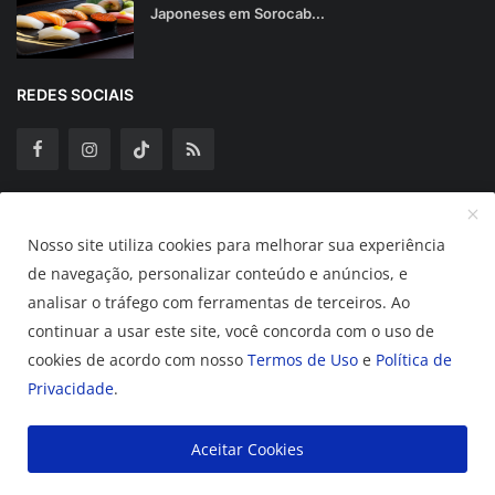
Japoneses em Sorocab...
REDES SOCIAIS
Assine Nossa Newsletter
Nosso site utiliza cookies para melhorar sua experiência
de navegação, personalizar conteúdo e anúncios, e
Assinar
analisar o tráfego com ferramentas de terceiros. Ao
continuar a usar este site, você concorda com o uso de
cookies de acordo com nosso
Termos de Uso
e
Política de
2025 Guia Sorocabano.
Privacidade
.
Termos de Uso
Política de Privacidade
Aceitar Cookies