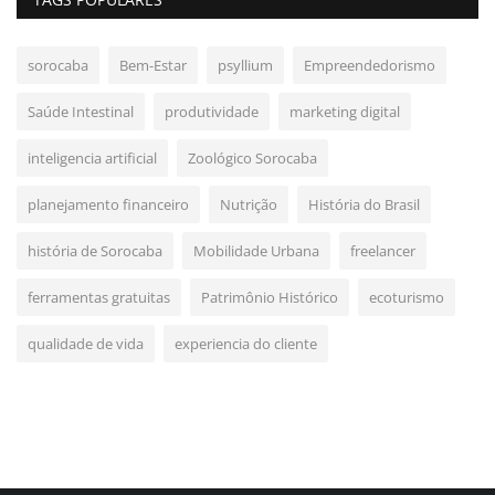
sorocaba
Bem-Estar
psyllium
Empreendedorismo
Saúde Intestinal
produtividade
marketing digital
inteligencia artificial
Zoológico Sorocaba
planejamento financeiro
Nutrição
História do Brasil
história de Sorocaba
Mobilidade Urbana
freelancer
ferramentas gratuitas
Patrimônio Histórico
ecoturismo
qualidade de vida
experiencia do cliente