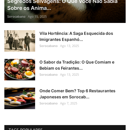
Segredos Selvagens: O Que Você Não Sabia
Sobre os Anima...
Sorocabano
Ago 15, 2025
Vila Hortência: A Saga Esquecida dos
Imigrantes Espanhó...
Sorocabano
Ago 13, 2025
O Sabor da Tradição: O Que Comiam e
Bebiam os Feirantes...
Sorocabano
Ago 13, 2025
Onde Comer Bem? Top 6 Restaurantes
Japoneses em Sorocab...
Sorocabano
Ago 7, 2025
TAGS POPULARES