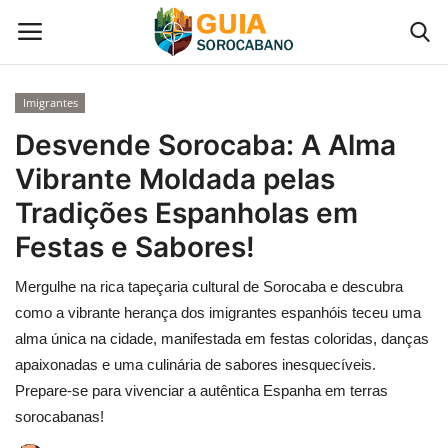
Imigrantes
Início
Desvende Sorocaba: A Alma
Vibrante Moldada pelas
Contato
Tradições Espanholas em
Gastronomia em Sorocaba
Festas e Sabores!
Mergulhe na rica tapeçaria cultural de Sorocaba e descubra
Galeria de Fotos
como a vibrante herança dos imigrantes espanhóis teceu uma
Categoria
alma única na cidade, manifestada em festas coloridas, danças
apaixonadas e uma culinária de sabores inesquecíveis.
Prepare-se para vivenciar a autêntica Espanha em terras
sorocabanas!