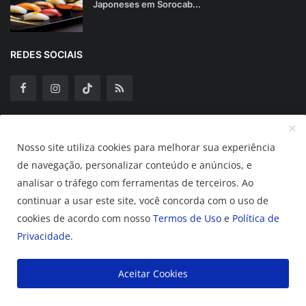
Japoneses em Sorocab...
REDES SOCIAIS
Assine Nossa Newsletter
Nosso site utiliza cookies para melhorar sua experiência
de navegação, personalizar conteúdo e anúncios, e
Assinar
analisar o tráfego com ferramentas de terceiros. Ao
continuar a usar este site, você concorda com o uso de
cookies de acordo com nosso
Termos de Uso
e
Política de
2025 Guia Sorocabano.
Privacidade
.
Termos de Uso
Política de Privacidade
Aceitar Cookies