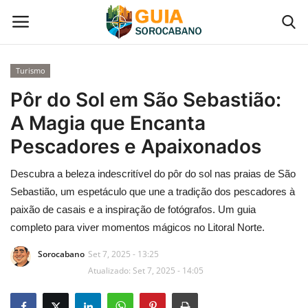
Turismo
Início
Pôr do Sol em São Sebastião:
A Magia que Encanta
Contato
Pescadores e Apaixonados
Gastronomia em Sorocaba
Descubra a beleza indescritível do pôr do sol nas praias de São
Sebastião, um espetáculo que une a tradição dos pescadores à
Galeria de Fotos
paixão de casais e a inspiração de fotógrafos. Um guia
completo para viver momentos mágicos no Litoral Norte.
Categoria
Sorocabano
Set 7, 2025 - 13:25
Atualizado: Set 7, 2025 - 14:05