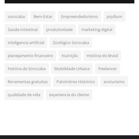
sorocaba
Bem-Estar
Empreendedorismo
psyllium
Saúde Intestinal
produtividade
marketing digital
inteligencia artificial
Zoológico Sorocaba
planejamento financeiro
Nutrição
História do Brasil
história de Sorocaba
Mobilidade Urbana
freelancer
ferramentas gratuitas
Patrimônio Histórico
ecoturismo
qualidade de vida
experiencia do cliente