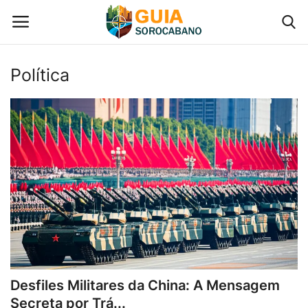
Política
Início
Contato
Gastronomia em Sorocaba
Galeria de Fotos
Categoria
Desfiles Militares da China: A Mensagem
Secreta por Trá...