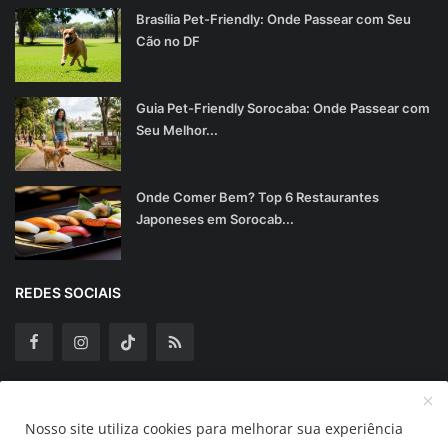
Brasília Pet-Friendly: Onde Passear com Seu
Cão no DF
Guia Pet-Friendly Sorocaba: Onde Passear com
Seu Melhor...
Onde Comer Bem? Top 6 Restaurantes
Japoneses em Sorocab...
REDES SOCIAIS
Assine Nossa Newsletter
Nosso site utiliza cookies para melhorar sua experiência