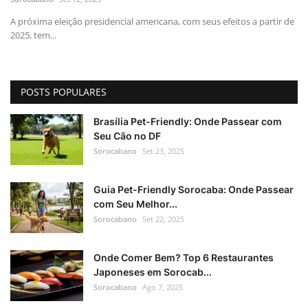
A próxima eleição presidencial americana, com seus efeitos a partir de
2025, tem...
POSTS POPULARES
Brasília Pet-Friendly: Onde Passear com
Seu Cão no DF
Sorocabano
Set 23, 2025
Guia Pet-Friendly Sorocaba: Onde Passear
com Seu Melhor...
Sorocabano
Set 22, 2025
Onde Comer Bem? Top 6 Restaurantes
Japoneses em Sorocab...
Sorocabano
Ago 7, 2025