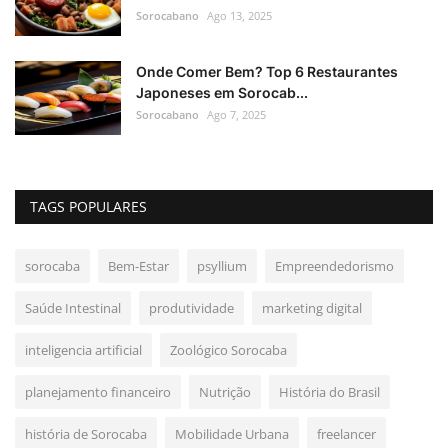
Sorocabano
Ago 13, 2025
Onde Comer Bem? Top 6 Restaurantes
Japoneses em Sorocab...
Sorocabano
Ago 7, 2025
TAGS POPULARES
sorocaba
Bem-Estar
psyllium
Empreendedorismo
Saúde Intestinal
produtividade
marketing digital
inteligencia artificial
Zoológico Sorocaba
planejamento financeiro
Nutrição
História do Brasil
história de Sorocaba
Mobilidade Urbana
freelancer