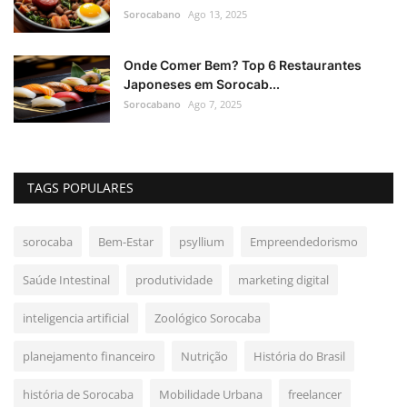
Sorocabano
Ago 13, 2025
Onde Comer Bem? Top 6 Restaurantes
Japoneses em Sorocab...
Sorocabano
Ago 7, 2025
TAGS POPULARES
sorocaba
Bem-Estar
psyllium
Empreendedorismo
Saúde Intestinal
produtividade
marketing digital
inteligencia artificial
Zoológico Sorocaba
planejamento financeiro
Nutrição
História do Brasil
história de Sorocaba
Mobilidade Urbana
freelancer