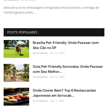
Descubra como embalagens integradas revolucionam a entrega de
hambúrgueres artes...
POSTS POPULARES
Brasília Pet-Friendly: Onde Passear com
Seu Cão no DF
Sorocabano
Set 23, 2025
Guia Pet-Friendly Sorocaba: Onde Passear
com Seu Melhor...
Sorocabano
Set 22, 2025
Onde Comer Bem? Top 6 Restaurantes
Japoneses em Sorocab...
Sorocabano
Ago 7, 2025