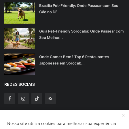
Brasília Pet-Friendly: Onde Passear com Seu
Cão no DF
Guia Pet-Friendly Sorocaba: Onde Passear com
Seu Melhor...
Onde Comer Bem? Top 6 Restaurantes
Japoneses em Sorocab...
REDES SOCIAIS
Assine Nossa Newsletter
Nosso site utiliza cookies para melhorar sua experiência