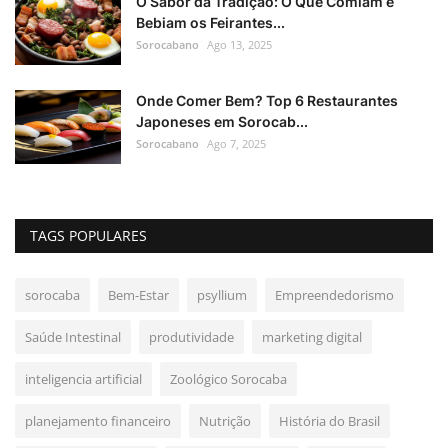
O Sabor da Tradição: O Que Comiam e
Bebiam os Feirantes...
Sorocabano
Ago 13, 2025
Onde Comer Bem? Top 6 Restaurantes
Japoneses em Sorocab...
Sorocabano
Ago 7, 2025
TAGS POPULARES
sorocaba
Bem-Estar
psyllium
Empreendedorismo
Saúde Intestinal
produtividade
marketing digital
inteligencia artificial
Zoológico Sorocaba
planejamento financeiro
Nutrição
História do Brasil