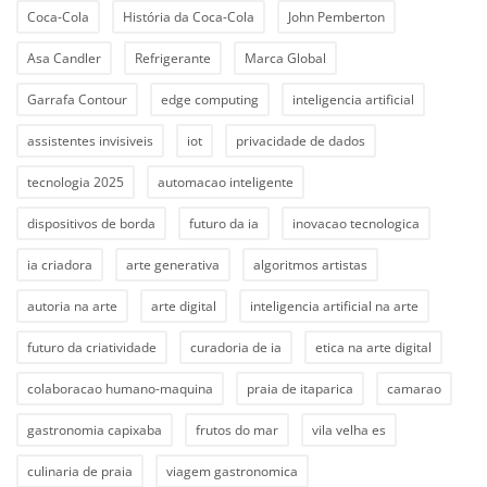
Coca-Cola
História da Coca-Cola
John Pemberton
Asa Candler
Refrigerante
Marca Global
Garrafa Contour
edge computing
inteligencia artificial
assistentes invisiveis
iot
privacidade de dados
tecnologia 2025
automacao inteligente
dispositivos de borda
futuro da ia
inovacao tecnologica
ia criadora
arte generativa
algoritmos artistas
autoria na arte
arte digital
inteligencia artificial na arte
futuro da criatividade
curadoria de ia
etica na arte digital
colaboracao humano-maquina
praia de itaparica
camarao
gastronomia capixaba
frutos do mar
vila velha es
culinaria de praia
viagem gastronomica