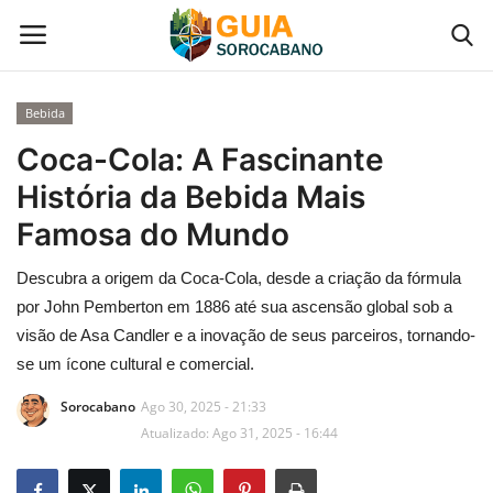
Bebida
Início
Coca-Cola: A Fascinante
História da Bebida Mais
Contato
Famosa do Mundo
Gastronomia em Sorocaba
Descubra a origem da Coca-Cola, desde a criação da fórmula
por John Pemberton em 1886 até sua ascensão global sob a
Galeria de Fotos
visão de Asa Candler e a inovação de seus parceiros, tornando-
se um ícone cultural e comercial.
Categoria
Sorocabano
Ago 30, 2025 - 21:33
Atualizado: Ago 31, 2025 - 16:44