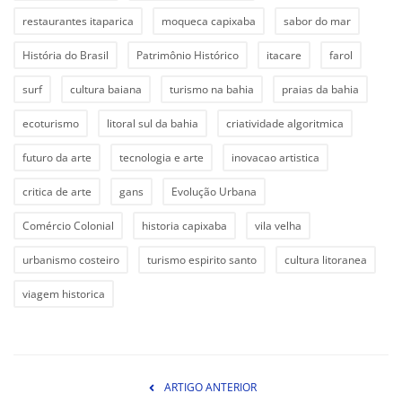
restaurantes itaparica
moqueca capixaba
sabor do mar
História do Brasil
Patrimônio Histórico
itacare
farol
surf
cultura baiana
turismo na bahia
praias da bahia
ecoturismo
litoral sul da bahia
criatividade algoritmica
futuro da arte
tecnologia e arte
inovacao artistica
critica de arte
gans
Evolução Urbana
Comércio Colonial
historia capixaba
vila velha
urbanismo costeiro
turismo espirito santo
cultura litoranea
viagem historica
ARTIGO ANTERIOR