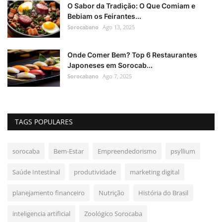
O Sabor da Tradição: O Que Comiam e
Bebiam os Feirantes...
Sorocabano
Ago 13, 2025
Onde Comer Bem? Top 6 Restaurantes
Japoneses em Sorocab...
Sorocabano
Ago 7, 2025
TAGS POPULARES
sorocaba
Bem-Estar
Empreendedorismo
psyllium
Saúde Intestinal
produtividade
marketing digital
planejamento financeiro
Nutrição
História do Brasil
inteligencia artificial
Zoológico Sorocaba