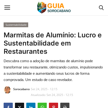
Sustentabilidade
Início
Marmitas de Alumínio: Lucro e
Sustentabilidade em
Contato
Restaurantes
Gastronomia em Sorocaba
Descubra como a adoção de marmitas de alumínio pode
transformar seu restaurante, otimizando custos, impulsionando
Galeria de Fotos
a sustentabilidade e aumentando seus lucros de forma
comprovada. Um estudo de caso revelador.
Categoria
Sorocabano
Set 24, 2025 - 12:15
Atualizado: Set 24, 2025 - 12:15