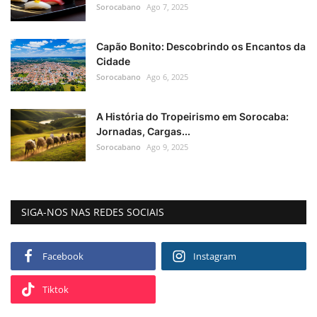
Sorocabano
Ago 7, 2025
Capão Bonito: Descobrindo os Encantos da
Cidade
Sorocabano
Ago 6, 2025
A História do Tropeirismo em Sorocaba:
Jornadas, Cargas...
Sorocabano
Ago 9, 2025
SIGA-NOS NAS REDES SOCIAIS
Facebook
Instagram
Tiktok