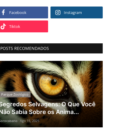
Facebook
Instagram
Tiktok
POSTS RECOMENDADOS
Parque Zoológico
Segredos Selvagens: O Que Você
Não Sabia Sobre os Anima...
Sorocabano
Ago 15, 2025