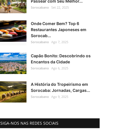
Passear com Seu Melhor...
Sorocabano
Set 22, 2025
Onde Comer Bem? Top 6
Restaurantes Japoneses em
Sorocab...
Sorocabano
Ago 7, 2025
Capão Bonito: Descobrindo os
Encantos da Cidade
Sorocabano
Ago 6, 2025
A História do Tropeirismo em
Sorocaba: Jornadas, Cargas...
Sorocabano
Ago 9, 2025
SIGA-NOS NAS REDES SOCIAIS