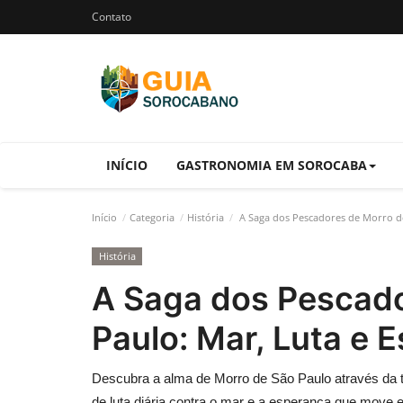
Contato
INÍCIO
GASTRONOMIA EM SOROCABA
Início
Categoria
História
A Saga dos Pescadores de Morro de
História
A Saga dos Pescado
Paulo: Mar, Luta e 
Descubra a alma de Morro de São Paulo através da t
de luta diária contra o mar e a esperança que move 