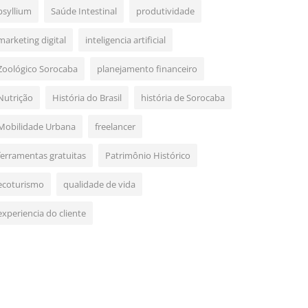
psyllium
Saúde Intestinal
produtividade
marketing digital
inteligencia artificial
Zoológico Sorocaba
planejamento financeiro
Nutrição
História do Brasil
história de Sorocaba
Mobilidade Urbana
freelancer
ferramentas gratuitas
Patrimônio Histórico
ecoturismo
qualidade de vida
experiencia do cliente