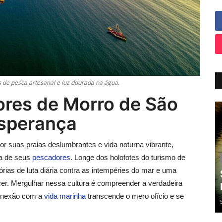
 de pesca artesanal e luz dourada na água.
res de Morro de São
Esperança
or suas praias deslumbrantes e vida noturna vibrante,
 a de seus
pescadores
. Longe dos holofotes do turismo de
tórias de luta diária contra as intempéries do mar e uma
er. Mergulhar nessa cultura é compreender a verdadeira
conexão com a
vida marinha
transcende o mero ofício e se