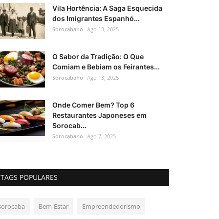
Vila Hortência: A Saga Esquecida
dos Imigrantes Espanhó...
Sorocabano
Ago 13, 2025
O Sabor da Tradição: O Que
Comiam e Bebiam os Feirantes...
Sorocabano
Ago 13, 2025
Onde Comer Bem? Top 6
Restaurantes Japoneses em
Sorocab...
Sorocabano
Ago 7, 2025
TAGS POPULARES
sorocaba
Bem-Estar
Empreendedorismo