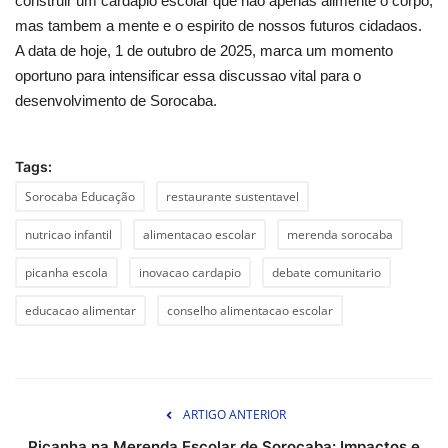
construir um cardapio escolar que nao apenas alimente o corpo,
mas tambem a mente e o espirito de nossos futuros cidadaos.
A data de hoje, 1 de outubro de 2025, marca um momento
oportuno para intensificar essa discussao vital para o
desenvolvimento de Sorocaba.
Tags:
Sorocaba Educação
restaurante sustentavel
nutricao infantil
alimentacao escolar
merenda sorocaba
picanha escola
inovacao cardapio
debate comunitario
educacao alimentar
conselho alimentacao escolar
ARTIGO ANTERIOR
Picanha na Merenda Escolar de Sorocaba: Impactos e