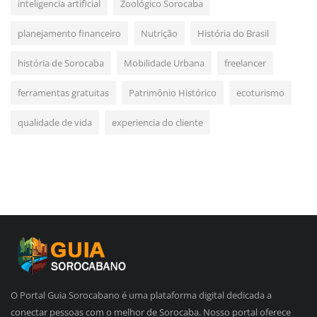
inteligencia artificial
Zoológico Sorocaba
planejamento financeiro
Nutrição
História do Brasil
história de Sorocaba
Mobilidade Urbana
freelancer
ferramentas gratuitas
Patrimônio Histórico
ecoturismo
qualidade de vida
experiencia do cliente
O Portal Guia Sorocabano é uma plataforma digital dedicada a
conectar pessoas com o melhor de Sorocaba. Nosso portal oferece