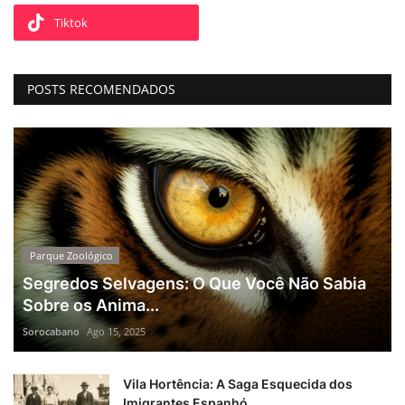
Tiktok
POSTS RECOMENDADOS
Parque Zoológico
Segredos Selvagens: O Que Você Não Sabia
Sobre os Anima...
Sorocabano
Ago 15, 2025
Vila Hortência: A Saga Esquecida dos
Imigrantes Espanhó...