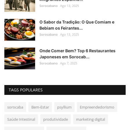
Sorocabano
Ago 13, 2025
O Sabor da Tradição: O Que Comiam e
Bebiam os Feirantes...
Sorocabano
Ago 13, 2025
Onde Comer Bem? Top 6 Restaurantes
Japoneses em Sorocab...
Sorocabano
Ago 7, 2025
TAGS POPULARES
sorocaba
Bem-Estar
psyllium
Empreendedorismo
Saúde Intestinal
produtividade
marketing digital