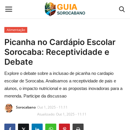
Alimentação
Início
Picanha no Cardápio Escolar
Sorocaba: Receptividade e
Contato
Debate
Gastronomia em Sorocaba
Explore o debate sobre a inclusao de picanha no cardapio
escolar de Sorocaba. Analisamos a receptividade de pais e
Galeria de Fotos
alunos, o impacto nutricional e as propostas inovadoras para a
merenda. Participe da discussao
Categoria
Sorocabano
Out 1, 2025 - 11:11
Atualizado: Out 1, 2025 - 11:11