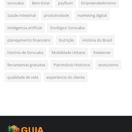
sorocaba
Bem-Estar
psyllium
Empreendedorismo
Saúde Intestinal
produtividade
marketing digital
inteligencia artificial
Zoológico Sorocaba
planejamento financeiro
Nutrição
História do Brasil
história de Sorocaba
Mobilidade Urbana
freelancer
ferramentas gratuitas
Patrimônio Histórico
ecoturismo
qualidade de vida
experiencia do cliente