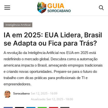
Inteligência Artificial
Início
IA em 2025: EUA Lidera, Brasil
se Adapta ou Fica para Trás?
Contato
A revolução da Inteligência Artificial nos EUA em 2025 está
Gastronomia em Sorocaba
redefinindo o mercado global. Descubra como a automação
americana impacta o Brasil, ameaçando empregos tradicionais
Galeria de Fotos
e criando novas oportunidades. Prepare-se para o futuro do
trabalho com dicas práticas para profissionais de TI e
Categoria
empreendedores.
Sorocabano
Set 12, 2025 - 16:09
Atualizado: Set 12, 2025 - 18:00