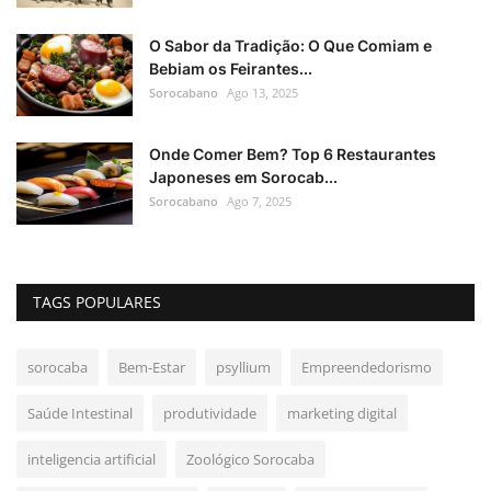
O Sabor da Tradição: O Que Comiam e
Bebiam os Feirantes...
Sorocabano
Ago 13, 2025
Onde Comer Bem? Top 6 Restaurantes
Japoneses em Sorocab...
Sorocabano
Ago 7, 2025
TAGS POPULARES
sorocaba
Bem-Estar
psyllium
Empreendedorismo
Saúde Intestinal
produtividade
marketing digital
inteligencia artificial
Zoológico Sorocaba