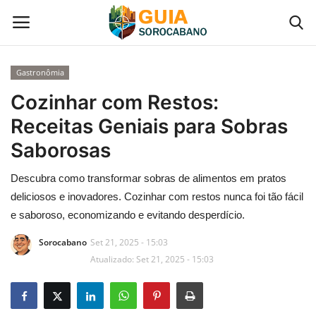
Gastronômia
Início
Cozinhar com Restos:
Receitas Geniais para Sobras
Contato
Saborosas
Gastronomia em Sorocaba
Descubra como transformar sobras de alimentos em pratos
deliciosos e inovadores. Cozinhar com restos nunca foi tão fácil
Galeria de Fotos
e saboroso, economizando e evitando desperdício.
Categoria
Sorocabano
Set 21, 2025 - 15:03
Atualizado: Set 21, 2025 - 15:03