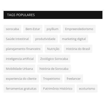
TAGS POPULARES
sorocaba
Bem-Estar
psyllium
Empreendedorismo
Saúde Intestinal
produtividade
marketing digital
planejamento financeiro
Nutrição
História do Brasil
inteligencia artificial
Zoológico Sorocaba
Mobilidade Urbana
história de Sorocaba
experiencia do cliente
Tropeirismo
freelancer
ferramentas gratuitas
Patrimônio Histórico
ecoturismo