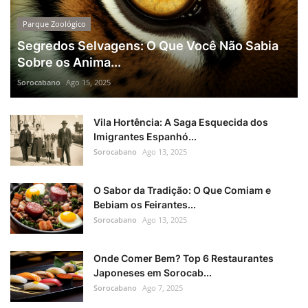
Parque Zoológico
Segredos Selvagens: O Que Você Não Sabia
Sobre os Anima...
Sorocabano
Ago 15, 2025
Vila Hortência: A Saga Esquecida dos
Imigrantes Espanhó...
Sorocabano
Ago 13, 2025
O Sabor da Tradição: O Que Comiam e
Bebiam os Feirantes...
Sorocabano
Ago 13, 2025
Onde Comer Bem? Top 6 Restaurantes
Japoneses em Sorocab...
Sorocabano
Ago 7, 2025