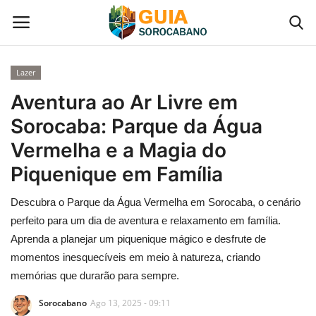
Lazer
Início
Aventura ao Ar Livre em
Sorocaba: Parque da Água
Contato
Vermelha e a Magia do
Gastronomia em Sorocaba
Piquenique em Família
Descubra o Parque da Água Vermelha em Sorocaba, o cenário
Galeria de Fotos
perfeito para um dia de aventura e relaxamento em família.
Categoria
Aprenda a planejar um piquenique mágico e desfrute de
momentos inesquecíveis em meio à natureza, criando
memórias que durarão para sempre.
Sorocabano
Ago 13, 2025 - 09:11